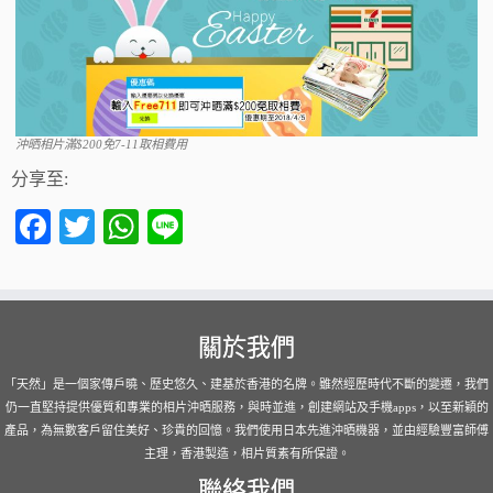
沖晒相片滿$200免7-11取相費用
分享至:
Fa
T
W
Li
ce
wi
ha
ne
bo
tte
ts
ok
r
A
關於我們
pp
「天然」是一個家傳戶曉、歷史悠久、建基於香港的名牌。雖然經歷時代不斷的變遷，我們
仍一直堅持提供優質和專業的相片沖晒服務，與時並進，創建網站及手機apps，以至新穎的
產品，為無數客戶留住美好、珍貴的回憶。我們使用日本先進沖晒機器，並由經驗豐富師傅
主理，香港製造，相片質素有所保證。
聯絡我們