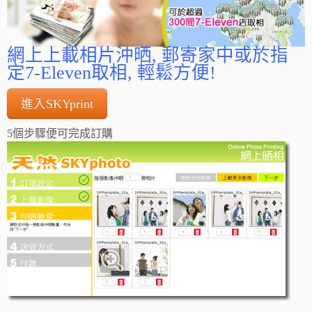
網上上載相片沖晒, 郵寄家中或於指
定7-Eleven取相, 輕鬆方便!
進入SKYprint
5個步驟便可完成訂購