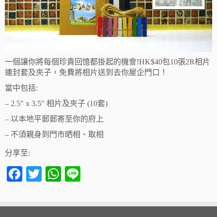
一個讓你將每個珍貴回憶都掛起的機會!HK$40包10張2R相片
連封套及夾子，免費將相片送到去你屋企門口！
當中包括:
– 2.5″ x 3.5″ 相片及夾子 (10套)
– 以本地平郵郵寄至你的府上
– 不須親身到門市晒相、取相
分享至:
Fa
T
W
Li
ce
wi
ha
ne
bo
tte
ts