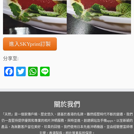
進入SKYprint訂製
分享至:
Fa
T
W
Li
ce
wi
ha
ne
bo
tte
ts
ok
r
A
關於我們
pp
「天然」是一個家傳戶曉、歷史悠久、建基於香港的名牌。雖然經歷時代不斷的變遷，我們
仍一直堅持提供優質和專業的相片沖晒服務，與時並進，創建網站及手機apps，以至新穎的
產品，為無數客戶留住美好、珍貴的回憶。我們使用日本先進沖晒機器，並由經驗豐富師傅
主理，香港製造，相片質素有所保證。